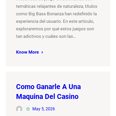
temáticas relajantes de naturaleza, títulos
como Big Bass Bonanza han redefinido la
experiencia del usuario. En este artículo,
exploraremos por qué estos juegos son
tan adictivos y cuáles son las…
Know More
Como Ganarle A Una
Maquina Del Casino
May 5, 2026