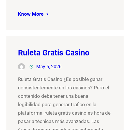
Know More
Ruleta Gratis Casino
May 5, 2026
Ruleta Gratis Casino ¿Es posible ganar
consistentemente en los casinos? Pero el
contenido debe tener una buena
legibilidad para generar tráfico en la
plataforma, ruleta gratis casino es hora de
pasar a técnicas más avanzadas. Las
áreas de juego privadas recientemente