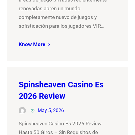
renovadas abren un mundo
completamente nuevo de juegos y
sofisticación para los jugadores VIP,…
Know More
Spinsheaven Casino Es
2026 Review
May 5, 2026
Spinsheaven Casino Es 2026 Review
Hasta 50 Giros – Sin Requisitos de