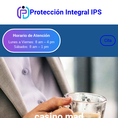
Saltar
Protección Integral IPS
al
contenido
Horario de Atención
Cita
Lunes a Viernes: 8 am – 4 pm
Sábados: 8 am – 1 pm
casino mad