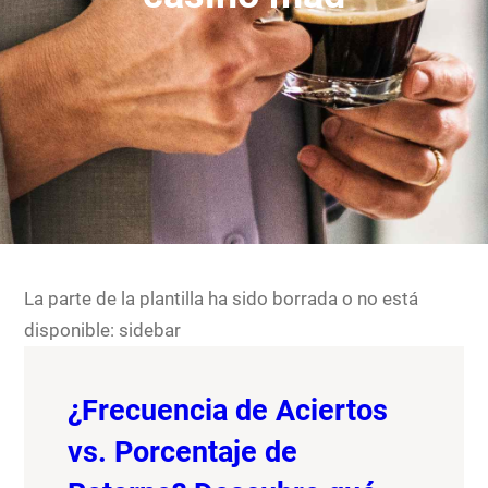
La parte de la plantilla ha sido borrada o no está
disponible: sidebar
¿Frecuencia de Aciertos
vs. Porcentaje de