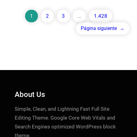
1
2
3
…
1.428
Página siguiente
→
About Us
Simple, Clean, and Lightning Fast Full Site
Editing Theme. Google Core Web Vitals and
Search Engines optimized WordPress block
theme.