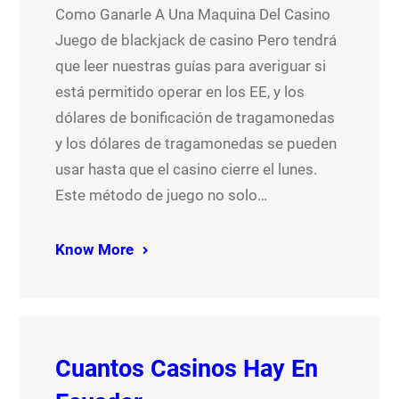
Como Ganarle A Una Maquina Del Casino
Juego de blackjack de casino Pero tendrá
que leer nuestras guías para averiguar si
está permitido operar en los EE, y los
dólares de bonificación de tragamonedas
y los dólares de tragamonedas se pueden
usar hasta que el casino cierre el lunes.
Este método de juego no solo…
Know More
Cuantos Casinos Hay En